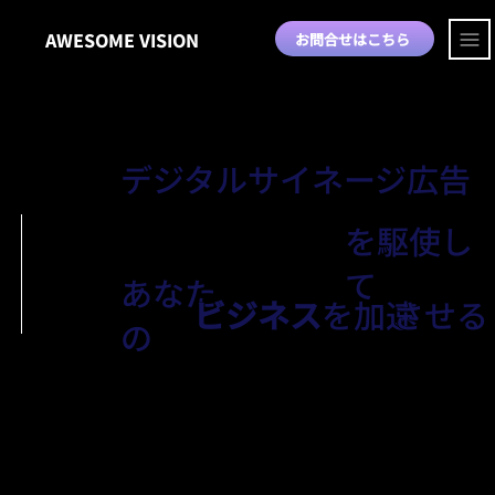
AWESOME VISION
お問合せはこちら
デジタルサイネージ広告
を駆使し
て
あなた
ビジネス
を加速
させる
の
scroll down