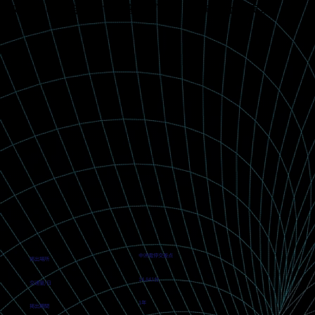
効果的な広告展開で集客やブランド認知向上を実現！
中洲電停交差点
掲出場所
14,841台
交通量/日
1年
掲出期間