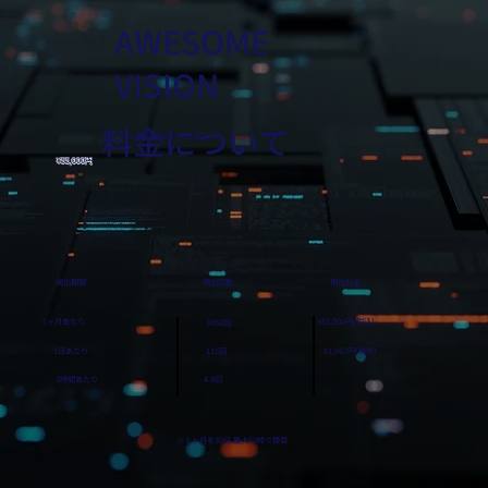
AWESOME
VISION
料金について
＼ １再生数あたり15.9円 ／
¥55,000円
掲出回数
掲出料金
掲出期間
1ヶ月あたり
¥55,000円(税込)
3456回
1日あたり
115回
¥1,667円(税別)
1時間あたり
4.8回
※１ヶ月を30日,最大50枠で換算