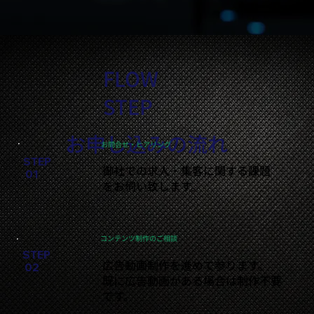
FLOW
STEP
お申し込みの流れ
お問合せ・ヒアリング
STEP
御社での求人・集客に関する課題
01
をお伺い致します。
コンテンツ制作のご相談
STEP
広告動画制作を進めて参ります。
02
既に広告動画がある場合は制作不要
です。